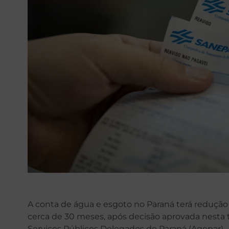
A conta de água e esgoto no Paraná terá redução
cerca de 30 meses, após decisão aprovada nesta t
Serviços Públicos Delegados do Paraná (Agepar).