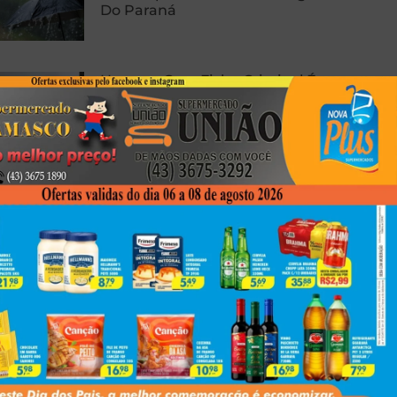
Do Paraná
Homem Com Ficha Criminal É
Preso Com Revólver Carregado
Em Presidente Prudente
Carro E Caminhão Batem Na PR-
463, Em Colorado, E Motorista
Fica Ferido
Next