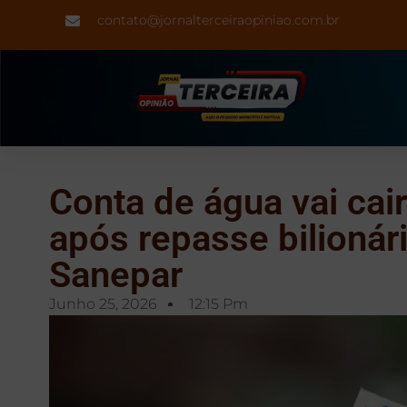
contato@jornalterceiraopiniao.com.br
Conta de água vai cai
após repasse bilionár
Sanepar
Junho 25, 2026
12:15 Pm