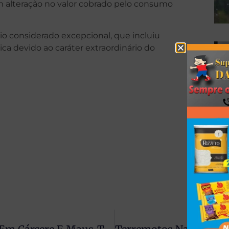
m alteração no valor cobrado pelo consumo
io considerado excepcional, que incluiu
ica devido ao caráter extraordinário do