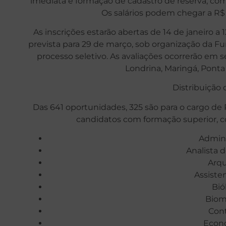
imediata e formação de cadastro de reserva, com
Os salários podem chegar a R$ 
As inscrições estarão abertas de 14 de janeiro a 
prevista para 29 de março, sob organização da F
processo seletivo. As avaliações ocorrerão em s
Londrina, Maringá, Pont
Distribuição 
Das 641 oportunidades, 325 são para o cargo de 
candidatos com formação superior, c
Admini
Analista 
Arqu
Assisten
Bió
Biom
Con
Econ