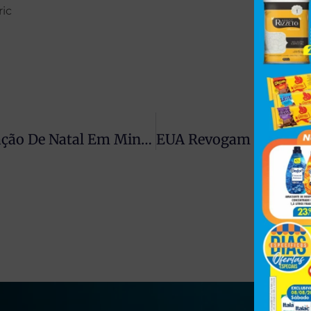
ric
Calcinha Gigante Iluminada Vira Atração De Natal Em Minas Gerais