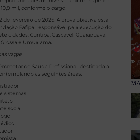
 oportunidades de níveis técnico e superior.
10,8 mil, conforme o cargo.
12 de fevereiro de 2026. A prova objetiva está
undação Fafipa, responsável pela execução do
ete cidades: Curitiba, Cascavel, Guarapuava,
a Grossa e Umuarama.
das vagas
Promotor de Saúde Profissional, destinado a
ontemplando as seguintes áreas:
MA
strador
de sistemas
iteto
te social
logo
édico
tador
omista