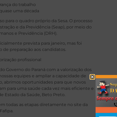
rança do trabalho
 quase uma década
so para o quadro próprio da Sesa. O processo
stração e da Previdência (Seap), por meio do
anos e Previdência (DRH).
icialmente prevista para janeiro, mas foi
o de preparação aos candidatos.
ização profissional
 do Governo do Paraná com a valorização dos
 nossas equipes e ampliar a capacidade de
, abrimos oportunidades para que novos
uam para uma saúde cada vez mais eficiente e
de Estado da Saúde, Beto Preto.
m todas as etapas diretamente no site da
afipa.