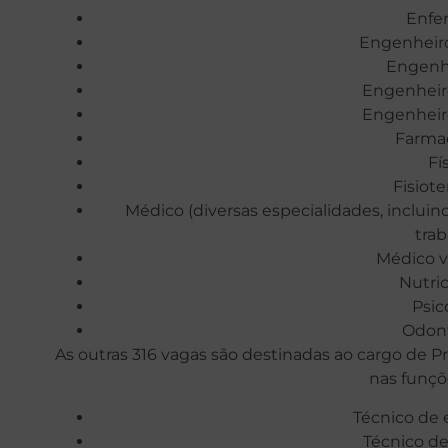
Enfe
Engenheir
Engenhe
Engenheiro
Engenheir
Farma
Fí
Fisiot
Médico (diversas especialidades, incluin
trab
Médico v
Nutric
Psic
Odon
As outras 316 vagas são destinadas ao cargo de P
nas funçõ
Técnico de
Técnico de