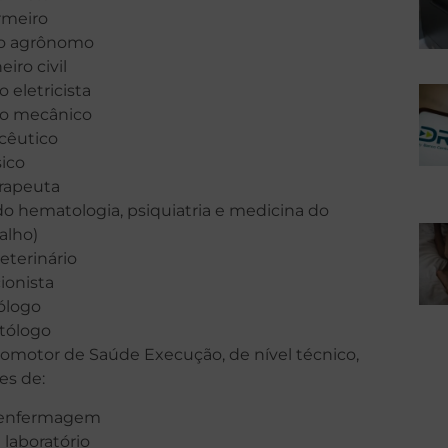
rmeiro
o agrônomo
iro civil
 eletricista
o mecânico
cêutico
sico
erapeuta
do hematologia, psiquiatria e medicina do
alho)
eterinário
ionista
ólogo
tólogo
romotor de Saúde Execução, de nível técnico,
es de:
 enfermagem
 laboratório