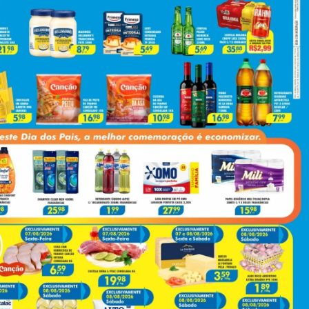
Next
EUA Revogam Sanções Contra Alexandre De Moraes E Esposa Após Pedido Do Governo Lula
(43) 991545950