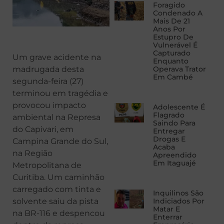
Foragido
Condenado A
Mais De 21
Anos Por
Estupro De
Vulnerável É
Capturado
Um grave acidente na
Enquanto
madrugada desta
Operava Trator
Em Cambé
segunda-feira (27)
terminou em tragédia e
provocou impacto
Adolescente É
Flagrado
ambiental na Represa
Saindo Para
do Capivari, em
Entregar
Drogas E
Campina Grande do Sul,
Acaba
na Região
Apreendido
Em Itaguajé
Metropolitana de
Curitiba. Um caminhão
carregado com tinta e
Inquilinos São
solvente saiu da pista
Indiciados Por
Matar E
na BR-116 e despencou
Enterrar