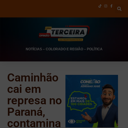
NOTÍCIAS
–
COLORADO E REGIÃO
–
POLÍTICA
Caminhão
cai em
represa no
Paraná,
contamina