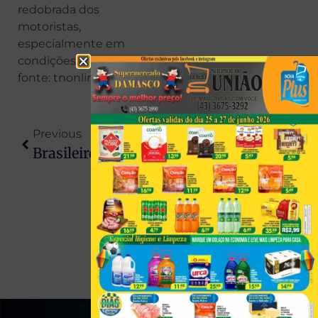
redobrada dos
motoristas,
especialmente em
condições adversas.
fonte: tnonline
Previous
Next
Brasileiros Recorrem A “canetas Piratas” Para Emagrecer E Ignoram Riscos Graves À Saúde
Vereador É Atacado Com Gasolina E Queimado Vivo Dentro De Comércio No Litoral Do Paraná