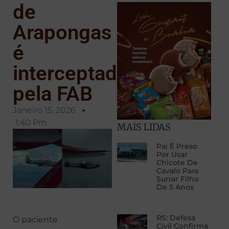
de
Arapongas
é
interceptado
pela FAB
Janeiro 15, 2026
1:40 Pm
MAIS LIDAS
Pai É Preso
Por Usar
Chicote De
Cavalo Para
Surrar Filho
De 5 Anos
RS: Defesa
O paciente
Civil Confirma