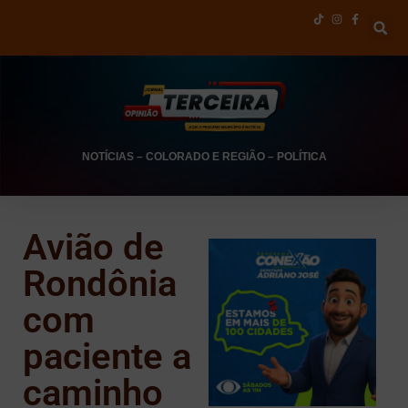
NOTÍCIAS
–
COLORADO E REGIÃO
–
POLÍTICA
Avião de
Rondônia
com
paciente a
caminho