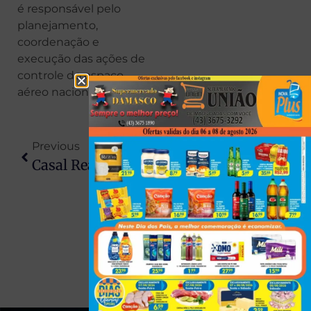
é responsável pelo
planejamento,
coordenação e
execução das ações de
controle do espaço
aéreo nacional.
Previous
Next
Casal Reage À Abordagem E Morre Em Confronto No Paraná
Médicos Retiram Tumor De Quase 60 Kg De Paciente Com 50 Anos