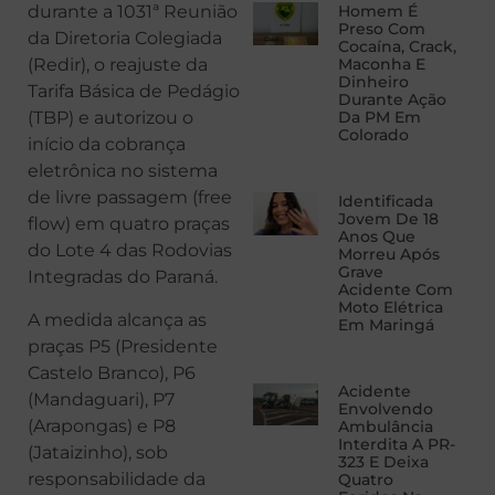
Homem É
durante a 1031ª Reunião
Preso Com
da Diretoria Colegiada
Cocaína, Crack,
Maconha E
(Redir), o reajuste da
Dinheiro
Tarifa Básica de Pedágio
Durante Ação
Da PM Em
(TBP) e autorizou o
Colorado
início da cobrança
eletrônica no sistema
de livre passagem (free
Identificada
Jovem De 18
flow) em quatro praças
Anos Que
do Lote 4 das Rodovias
Morreu Após
Grave
Integradas do Paraná.
Acidente Com
Moto Elétrica
A medida alcança as
Em Maringá
praças P5 (Presidente
Castelo Branco), P6
Acidente
(Mandaguari), P7
Envolvendo
(Arapongas) e P8
Ambulância
Interdita A PR-
(Jataizinho), sob
323 E Deixa
responsabilidade da
Quatro