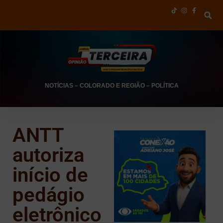
NOTÍCIAS
–
COLORADO E REGIÃO
–
POLÍTICA
ANTT
autoriza
início de
pedágio
eletrônico