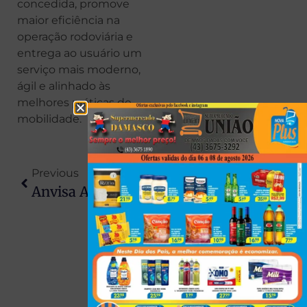
concedida, promove
maior eficiência na
operação rodoviária e
entrega ao usuário um
serviço mais moderno,
ágil e alinhado às
melhores práticas de
mobilidade.
Previous
Next
Anvisa Autoriza Uso Do Mounjaro Para Crianças A Partir De 10 Anos Com Diabetes Tipo 2
Comissão Aprova Proibição De Radares De Trânsito Escondidos, Inclusive Os Portáteis