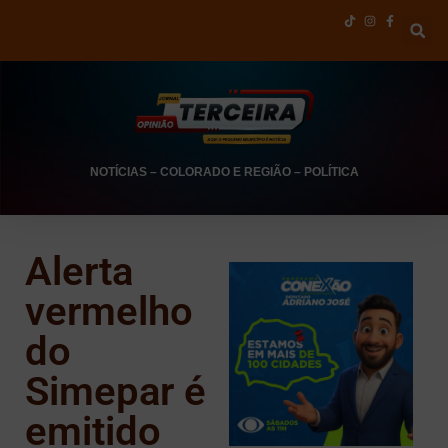
NOTÍCIAS
–
COLORADO E REGIÃO
–
POLÍTICA
Alerta
vermelho
do
Simepar é
emitido