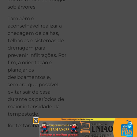
sob árvores.
Também é
aconselhável realizar a
checagem de calhas,
telhados e sistemas de
drenagem para
prevenir infiltrações. Por
fim, a orientação é
planejar os
deslocamentos e,
sempre que possível,
evitar sair de casa
durante os períodos de
maior intensidade da
tempestade.
fonte: taroba