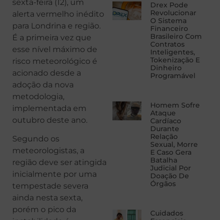
sexta-feira (12), um
Drex Pode
Revolucionar
alerta vermelho inédito
O Sistema
para Londrina e região.
Financeiro
Brasileiro Com
É a primeira vez que
Contratos
esse nível máximo de
Inteligentes,
Tokenização E
risco meteorológico é
Dinheiro
acionado desde a
Programável
adoção da nova
metodologia,
Homem Sofre
implementada em
Ataque
outubro deste ano.
Cardíaco
Durante
Relação
Segundo os
Sexual, Morre
meteorologistas, a
E Caso Gera
Batalha
região deve ser atingida
Judicial Por
inicialmente por uma
Doação De
Órgãos
tempestade severa
ainda nesta sexta,
porém o pico da
Cuidados