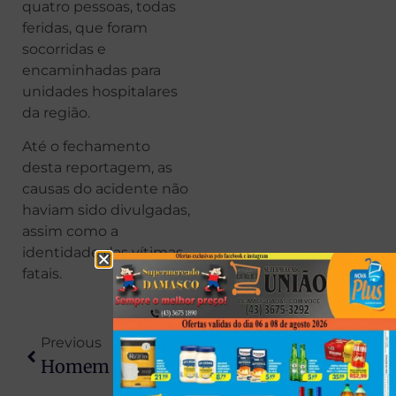
quatro pessoas, todas
feridas, que foram
socorridas e
encaminhadas para
unidades hospitalares
da região.
Até o fechamento
desta reportagem, as
causas do acidente não
haviam sido divulgadas,
assim como a
identidade das vítimas
fatais.
Previous
Next
Homem Foge Pelado Em Maringá Após Suposto Flagrante De Traição
Acidente Envolvendo Quatro Veículos Deixa Dois Feridos Na PR-170, Em Prado Ferreira