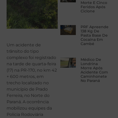
Morte E Cinco
Feridos Após
Ciclone
PRF Apreende
138 Kg De
Pasta Base De
Cocaína Em
Cambé
Um acidente de
trânsito do tipo
complexo foi registrado
Médico De
na tarde de quarta-feira
Londrina
Morre Após
(17) na PR-170, no km 42
Acidente Com
+ 600 metros, em
Caminhonete
No Paraná
trecho localizado no
município de Prado
Ferreira, no Norte do
Paraná. A ocorrência
mobilizou equipes da
Polícia Rodoviária