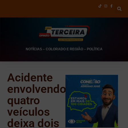
NOTÍCIAS
–
COLORADO E REGIÃO
–
POLÍTICA
Acidente
envolvendo
quatro
veículos
deixa dois