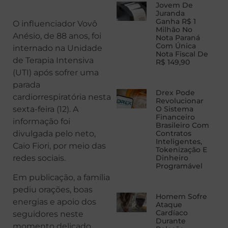
Jovem De
Juranda
Ganha R$ 1
O influenciador Vovô
Milhão No
Anésio, de 88 anos, foi
Nota Paraná
Com Única
internado na Unidade
Nota Fiscal De
de Terapia Intensiva
R$ 149,90
(UTI) após sofrer uma
parada
Drex Pode
cardiorrespiratória nesta
Revolucionar
sexta-feira (12). A
O Sistema
Financeiro
informação foi
Brasileiro Com
divulgada pelo neto,
Contratos
Inteligentes,
Caio Fiori, por meio das
Tokenização E
redes sociais.
Dinheiro
Programável
Em publicação, a família
pediu orações, boas
Homem Sofre
energias e apoio dos
Ataque
Cardíaco
seguidores neste
Durante
momento delicado.