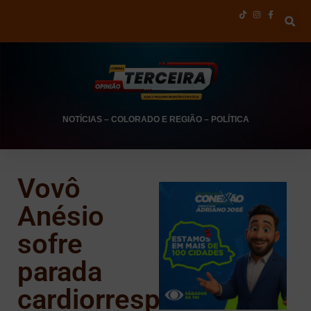
NOTÍCIAS
–
COLORADO E REGIÃO
–
POLÍTICA
Vovô
Anésio
sofre
parada
cardiorrespiratória