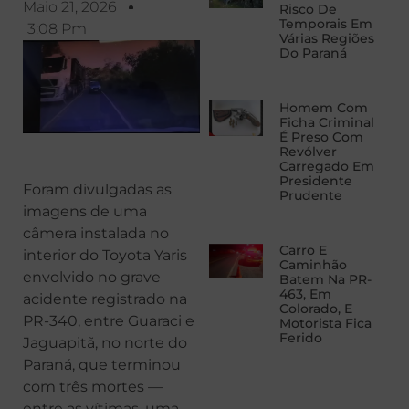
Maio 21, 2026
Risco De
Temporais Em
3:08 Pm
Várias Regiões
Do Paraná
Homem Com
Ficha Criminal
É Preso Com
Revólver
Carregado Em
Presidente
Foram divulgadas as
Prudente
imagens de uma
câmera instalada no
Carro E
interior do Toyota Yaris
Caminhão
envolvido no grave
Batem Na PR-
463, Em
acidente registrado na
Colorado, E
PR-340, entre Guaraci e
Motorista Fica
Ferido
Jaguapitã, no norte do
Paraná, que terminou
com três mortes —
entre as vítimas, uma