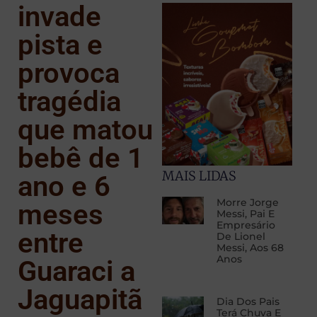
invade
pista e
provoca
tragédia
que matou
bebê de 1
MAIS LIDAS
ano e 6
Morre Jorge
meses
Messi, Pai E
Empresário
entre
De Lionel
Messi, Aos 68
Anos
Guaraci a
Jaguapitã
Dia Dos Pais
Terá Chuva E