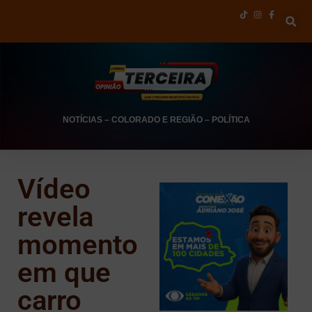
NOTÍCIAS
–
COLORADO E REGIÃO
–
POLÍTICA
Vídeo
revela
momento
em que
carro