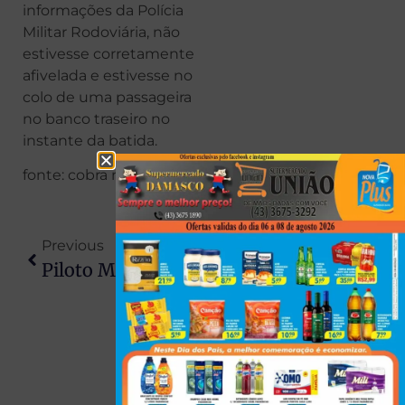
informações da Polícia
Militar Rodoviária, não
estivesse corretamente
afivelada e estivesse no
colo de uma passageira
no banco traseiro no
instante da batida.
fonte: cobra news
Previous
Next
Piloto Morre Carbonizado Após Queda De Helicóptero Em Meio A Forte Nevoeiro Em Santa Catarina
PF Investiga Esquema Que Trazia Colombianos Ao Brasil Com Falsas Promessas E Os Submetia A Trabalho Escravo