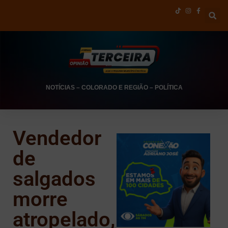
NOTÍCIAS
–
COLORADO E REGIÃO
–
POLÍTICA
Vendedor
de
salgados
morre
atropelado,