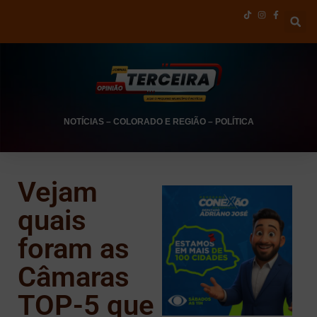
NOTÍCIAS
–
COLORADO E REGIÃO
–
POLÍTICA
Vejam
quais
foram as
Câmaras
TOP-5 que