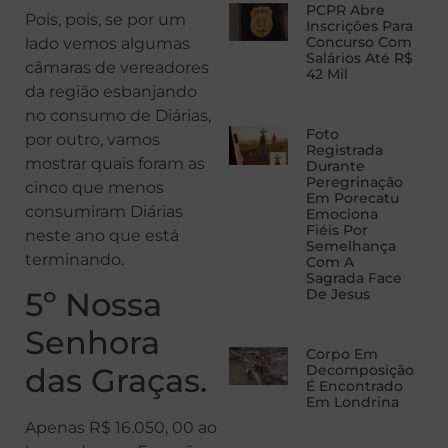
PCPR Abre
Pois, pois, se por um
Inscrições Para
Concurso Com
lado vemos algumas
Salários Até R$
câmaras de vereadores
42 Mil
da região esbanjando
no consumo de Diárias,
Foto
por outro, vamos
Registrada
mostrar quais foram as
Durante
Peregrinação
cinco que menos
Em Porecatu
consumiram Diárias
Emociona
Fiéis Por
neste ano que está
Semelhança
terminando.
Com A
Sagrada Face
5º Nossa
De Jesus
Senhora
Corpo Em
das Graças.
Decomposição
É Encontrado
Em Londrina
Apenas R$ 16.050, 00 ao