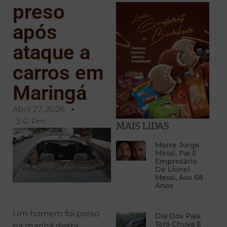
preso
após
ataque a
carros em
Maringá
Abril 27, 2026
3:41 Pm
MAIS LIDAS
Morre Jorge
Messi, Pai E
Empresário
De Lionel
Messi, Aos 68
Anos
Um homem foi preso
Dia Dos Pais
Terá Chuva E
na manhã desta