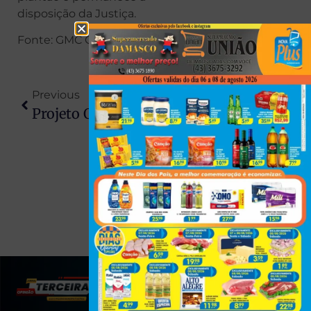
disposição da Justiça.
Fonte: GMC Online
Previous
Next
Projeto Quer Dar Nome De Ex-Prefeito Ciro Brasil A Trevo Estratégico Em Jaguapitã
Rodeio De Itaguajé Encerra Com Sucesso E Entrada Gratuita Vira Tradição
(43) 991545950