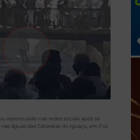
u repercussão nas redes sociais após se
o nas águas das Cataratas do Iguaçu, em Foz