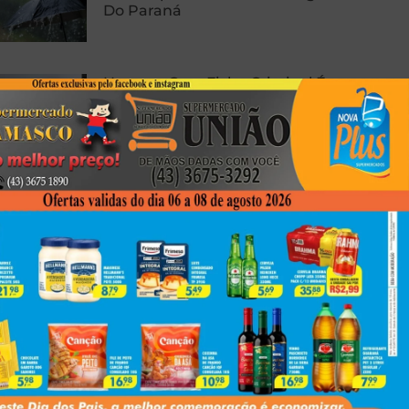
Do Paraná
Homem Com Ficha Criminal É
Preso Com Revólver Carregado
Em Presidente Prudente
Carro E Caminhão Batem Na PR-
463, Em Colorado, E Motorista
Fica Ferido
Next