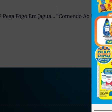
Carro Bate Em Poste, Derruba Muro E Pega Fogo Em Jaguapitã