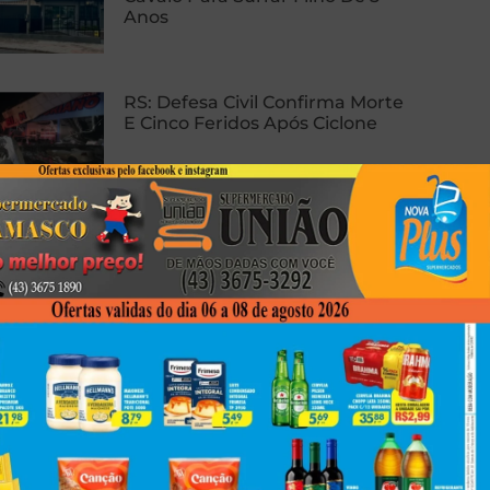
Anos
RS: Defesa Civil Confirma Morte
E Cinco Feridos Após Ciclone
PRF Apreende 138 Kg De Pasta
Base De Cocaína Em Cambé