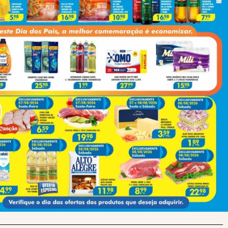
Next
“Comendo Ao Lado Do Vaso Sanitário”: Suposta Condição Da Cela De Deolane Faz OAB Reagir E Muda Estratégia Da Defesa
(43) 991545950