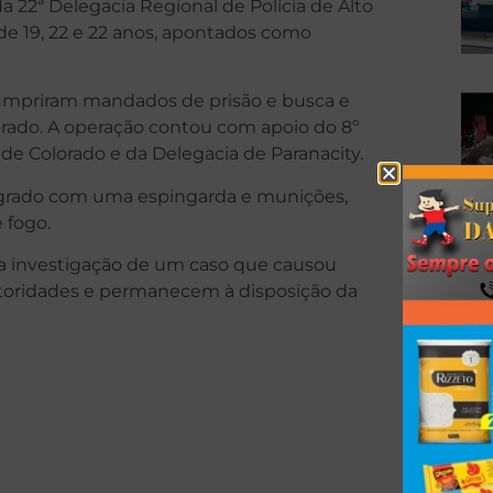
 22ª Delegacia Regional de Polícia de Alto
 de 19, 22 e 22 anos, apontados como
s cumpriram mandados de prisão e busca e
orado. A operação contou com apoio do 8º
e Colorado e da Delegacia de Paranacity.
lagrado com uma espingarda e munições,
 fogo.
na investigação de um caso que causou
utoridades e permanecem à disposição da