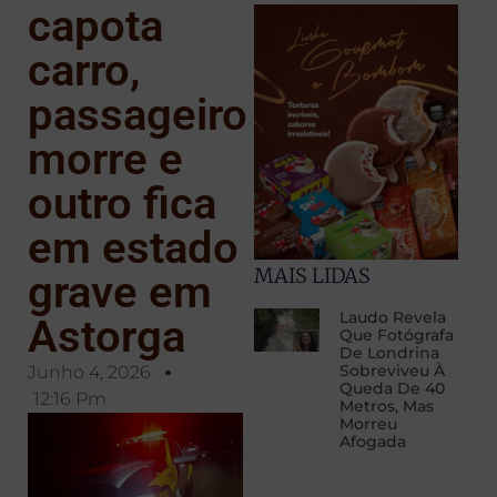
capota
carro,
passageiro
morre e
outro fica
em estado
MAIS LIDAS
grave em
Laudo Revela
Astorga
Que Fotógrafa
De Londrina
Sobreviveu À
Junho 4, 2026
Queda De 40
12:16 Pm
Metros, Mas
Morreu
Afogada