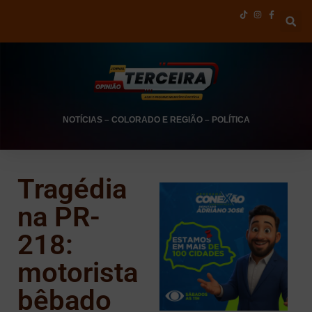
NOTÍCIAS
–
COLORADO E REGIÃO
–
POLÍTICA
Tragédia
na PR-
218:
motorista
bêbado