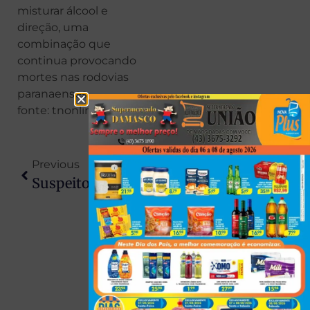
misturar álcool e
direção, uma
combinação que
continua provocando
mortes nas rodovias
paranaenses.
fonte: tnonline
Previous
Next
Suspeito De Furtar Fios Tenta Tomar Arma De Guarda Municipal, Leva Choque E Acaba Preso Em Maringá
Motociclista Morre Após Colisão Violenta Com Caminhão Em Cambé