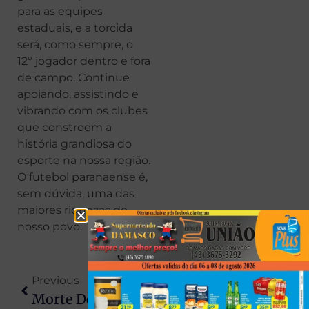
para as equipes
estaduais, e a torcida
será, como sempre, o
12º jogador dentro e fora
de campo. Continue
apoiando, assistindo e
vibrando com os clubes
que constroem a
história grandiosa do
esporte na nossa região.
O futebol paranaense é,
sem dúvida, uma das
maiores riquezas do
nosso povo.
Previous
Next
Morte De Menina De 6 Anos Em Acidente Com Caminhão Gera Comoção No PR
Capotamento Com Trabalhadores Deixa Quatro Feridos Em Teodoro Sampaio