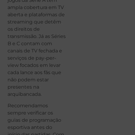
jogos da Série A têm
ampla cobertura em TV
aberta e plataformas de
streaming que detêm
os direitos de
transmissão. Já as Séries
B e C contam com
canais de TV fechada e
serviços de pay-per-
view focados em levar
cada lance aos fãs que
não podem estar
presentes na
arquibancada.
Recomendamos
sempre verificar os
guias de programação
esportiva antes do
início das partidas. Com