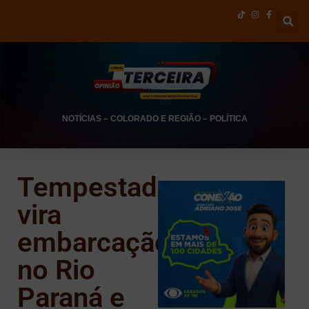
NOTÍCIAS
–
COLORADO E REGIÃO
–
POLÍTICA
Tempestade
vira
embarcação
no Rio
Paraná e