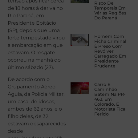
tensão após ficar cerca
Risco De
de 18 horas à deriva no
Temporais Em
Várias Regiões
Rio Paraná, em
Do Paraná
Presidente Epitácio
(SP), depois que uma
Homem Com
forte tempestade virou
Ficha Criminal
a embarcação em que
É Preso Com
Revólver
estavam. O resgate
Carregado Em
ocorreu na manhã do
Presidente
Prudente
último sábado (27).
De acordo com o
Carro E
Grupamento Aéreo
Caminhão
Águia, da Polícia Militar,
Batem Na PR-
463, Em
um casal de idosos,
Colorado, E
ambos de 62 anos, e o
Motorista Fica
Ferido
filho deles, de 32,
estavam desaparecidos
desde