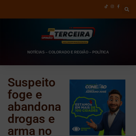
NOTÍCIAS
–
COLORADO E REGIÃO
–
POLÍTICA
Suspeito
foge e
abandona
drogas e
arma no