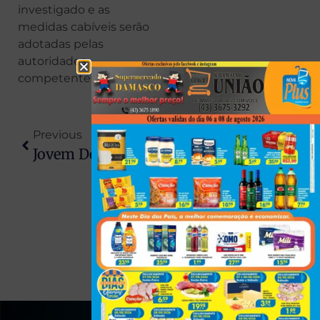
investigado e as
medidas cabíveis serão
adotadas pelas
autoridades
competentes.
Previous
Next
Jovem De 19 Anos É Morto Pelo Irmão Adolescente Após Briga Familiar
Trabalhador De 61 Anos Morre Soterrado Em Obra De Aterro Sanitário No PR