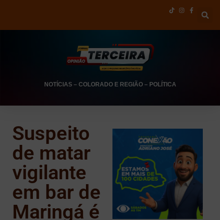
NOTÍCIAS
–
COLORADO E REGIÃO
–
POLÍTICA
Suspeito
de matar
vigilante
em bar de
Maringá é