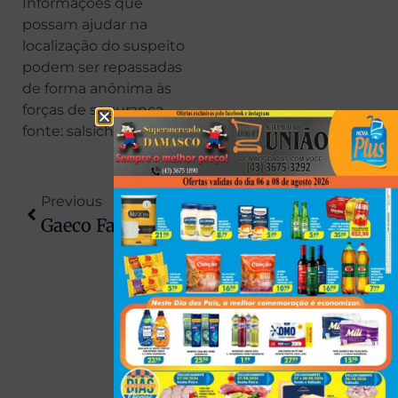
Informações que
possam ajudar na
localização do suspeito
podem ser repassadas
de forma anônima às
forças de segurança.
fonte: salsicha Maringá
Previous
Next
Gaeco Faz Megaoperação Contra Facção Criminosa E Cumpre 559 Mandados No Paraná E Em Outros Três Estados
Paraná Entra Em Alerta Para Geadas Antes Da Chegada Do Inverno; Frio Intenso Atinge Várias Regiões