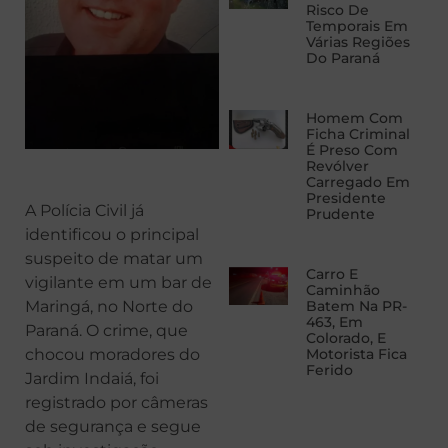
Risco De
Temporais Em
Várias Regiões
Do Paraná
Homem Com
Ficha Criminal
É Preso Com
Revólver
Carregado Em
Presidente
A Polícia Civil já
Prudente
identificou o principal
suspeito de matar um
Carro E
vigilante em um bar de
Caminhão
Maringá, no Norte do
Batem Na PR-
463, Em
Paraná. O crime, que
Colorado, E
chocou moradores do
Motorista Fica
Ferido
Jardim Indaiá, foi
registrado por câmeras
de segurança e segue