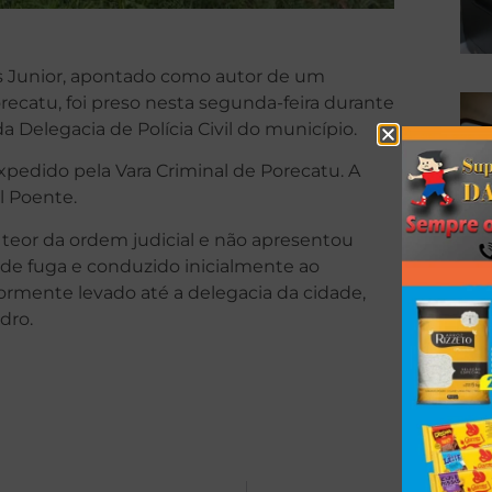
 Junior, apontado como autor de um
ecatu, foi preso nesta segunda-feira durante
elegacia de Polícia Civil do município.
pedido pela Vara Criminal de Porecatu. A
l Poente.
 teor da ordem judicial e não apresentou
a de fuga e conduzido inicialmente ao
ormente levado até a delegacia da cidade,
dro.