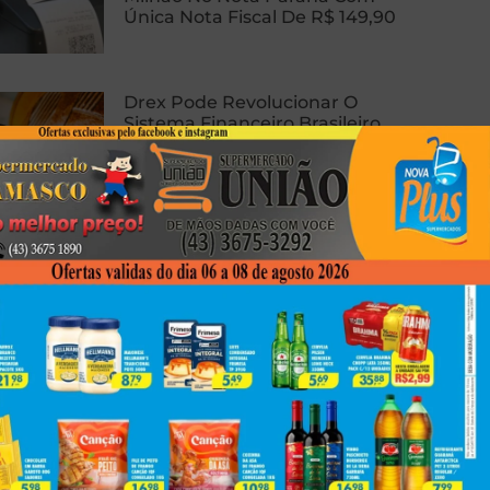
Única Nota Fiscal De R$ 149,90
Drex Pode Revolucionar O
Sistema Financeiro Brasileiro
Com Contratos Inteligentes,
Tokenização E Dinheiro
Programável
Homem Sofre Ataque Cardíaco
Durante Relação Sexual, Morre E
Caso Gera Batalha Judicial Por
Doação De Órgãos