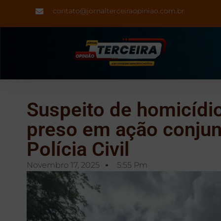
contato@jornalterceiraopiniao.com.br
Suspeito de homicídi
preso em ação conjun
Polícia Civil
Novembro 17, 2025
5:55 Pm