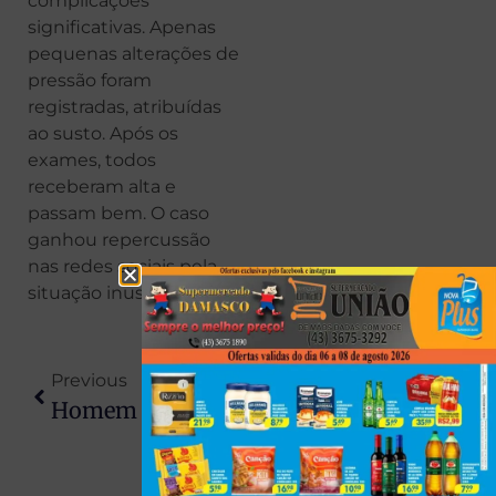
complicações
significativas. Apenas
pequenas alterações de
pressão foram
registradas, atribuídas
ao susto. Após os
exames, todos
receberam alta e
passam bem. O caso
ganhou repercussão
nas redes sociais pela
situação inusitada.
Previous
Next
Homem É Encontrado Morto Sob Viaduto No PR E Cães Permanecem Ao Lado Do Corpo
Polícia Civil Destrói Mais De 4 Mil Garrafas De Bebidas Apreendidas No PR