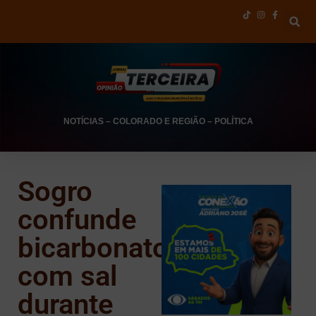
NOTÍCIAS
–
COLORADO E REGIÃO
–
POLÍTICA
Sogro
confunde
bicarbonato
com sal
durante