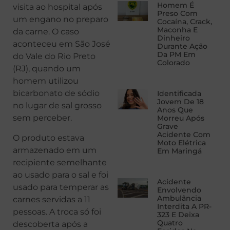
Homem É
visita ao hospital após
Preso Com
um engano no preparo
Cocaína, Crack,
Maconha E
da carne. O caso
Dinheiro
aconteceu em São José
Durante Ação
Da PM Em
do Vale do Rio Preto
Colorado
(RJ), quando um
homem utilizou
bicarbonato de sódio
Identificada
Jovem De 18
no lugar de sal grosso
Anos Que
sem perceber.
Morreu Após
Grave
Acidente Com
O produto estava
Moto Elétrica
armazenado em um
Em Maringá
recipiente semelhante
ao usado para o sal e foi
Acidente
usado para temperar as
Envolvendo
Ambulância
carnes servidas a 11
Interdita A PR-
pessoas. A troca só foi
323 E Deixa
Quatro
descoberta após a