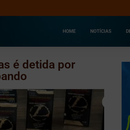
HOME
NOTÍCIAS
D
s é detida por
bando