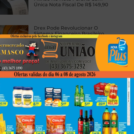
Única Nota Fiscal De R$ 149,90
Drex Pode Revolucionar O
Sistema Financeiro Brasileiro
Com Contratos Inteligentes,
Tokenização E Dinheiro
Programável
Homem Sofre Ataque Cardíaco
Durante Relação Sexual, Morre E
Caso Gera Batalha Judicial Por
Doação De Órgãos