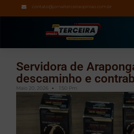
contato@jornalterceiraopiniao.com.br
Servidora de Araponga
descaminho e contra
Maio 20, 2026
1:50 Pm