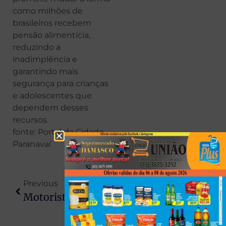
como milhões de
brasileiros recebem
pensão alimentícia,
reduzindo a
inadimplência e
garantindo mais
segurança para crianças
e adolescentes que
dependem desses
recursos.
fonte: Portal da Cidade
Paranavaí
Previous
Next
Motorista Bêbado Invade Pista Contrária, Bate Em Viatura Da PM E Acaba Preso Na Região
Luto Nas Redes: Morre Vovô Anésio, Um Dos Influenciadores Mais Queridos Do Brasil, Aos 88 Anos