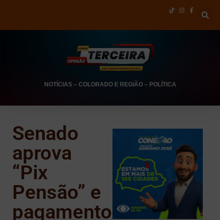
NOTÍCIAS
–
COLORADO E REGIÃO
–
POLÍTICA
Senado
aprova
“Pix
Pensão” e
pagamento