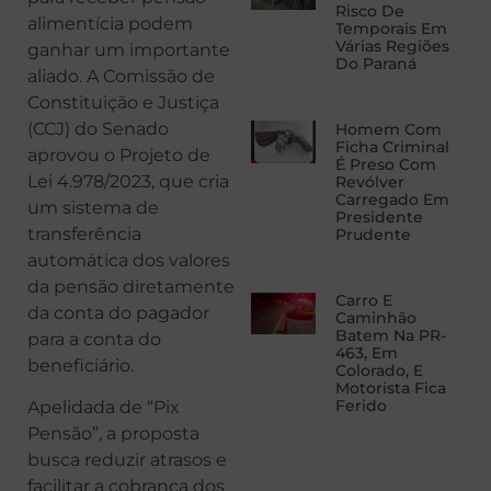
Risco De
alimentícia podem
Temporais Em
Várias Regiões
ganhar um importante
Do Paraná
aliado. A Comissão de
Constituição e Justiça
(CCJ) do Senado
Homem Com
Ficha Criminal
aprovou o Projeto de
É Preso Com
Lei 4.978/2023, que cria
Revólver
Carregado Em
um sistema de
Presidente
transferência
Prudente
automática dos valores
da pensão diretamente
Carro E
da conta do pagador
Caminhão
Batem Na PR-
para a conta do
463, Em
beneficiário.
Colorado, E
Motorista Fica
Ferido
Apelidada de “Pix
Pensão”, a proposta
busca reduzir atrasos e
facilitar a cobrança dos