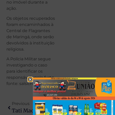
no imóvel durante a
ação.
Os objetos recuperados
foram encaminhados à
Central de Flagrantes
de Maringá, onde serão
devolvidos à instituição
religiosa.
A Polícia Militar segue
investigando o caso
para identificar os
responsáveis pelo furto.
fonte: salsicha Maringá
Previous
Next
Tati Machado Anuncia Gravidez Ao Vivo No Mais Você E Emociona Público
Motorista Bêbado Invade Pista Contrária, Bate Em Viatura Da PM E Acaba Preso Na Região