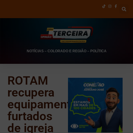
NOTÍCIAS
–
COLORADO E REGIÃO
–
POLÍTICA
ROTAM
recupera
equipamentos
furtados
de igreja