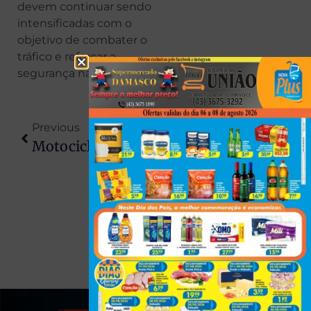
devem continuar sendo
intensificadas com o
objetivo de combater o
tráfico e reforçar a
segurança na cidade.
Previous
Next
Motociclista Sofre Acidente Na PR-317 E Acaba Preso Após Polícia Identificar Mandado Em Aberto
Luto No SAMU: Socorrista Morre E Comove Colegas Em Maringá