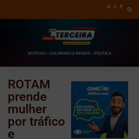
NOTÍCIAS
–
COLORADO E REGIÃO
–
POLÍTICA
ROTAM
prende
mulher
por tráfico
e