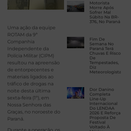
Motorista
Morre Após
Sofrer Mal
Súbito Na BR-
376, No Paraná
Uma ação da equipe
ROTAM da 9ª
Fim De
Companhia
Semana No
Independente da
Paraná Terá
Chuvas E Risco
Polícia Militar (CIPM)
De
resultou na apreensão
Tempestades,
Diz
de entorpecentes e
Meteorologista
materiais ligados ao
tráfico de drogas na
Dor Danino
noite desta última
Completa
sexta-feira (1º), em
Line-Up
Internacional
Nossa Senhora das
Do LENDAA
Graças, no noroeste do
2026 E Reforça
Proposta De
Paraná.
Festival
Voltado À
Durante a operação, os