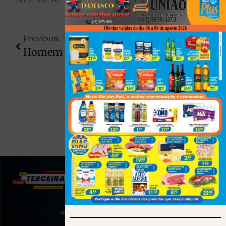
Previous
Next
Homem É Preso Após Agredir Esposa E Ferir Bebê De Dois Meses Com Golpes De Capacete
Som Alto Em Via Pública Termina Com Apreensão De Equipamentos E Registro Policial Em Teodoro Sampaio
(43) 991545950
© 2025 Todos os direitos reservados