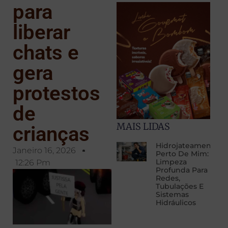
para
liberar
chats e
gera
protestos
de
MAIS LIDAS
crianças
Hidrojateamento
Janeiro 16, 2026
Perto De Mim:
Limpeza
12:26 Pm
Profunda Para
Redes,
Tubulações E
Sistemas
Hidráulicos