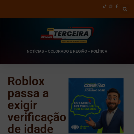
NOTÍCIAS
–
COLORADO E REGIÃO
–
POLÍTICA
Roblox
passa a
exigir
verificação
de idade