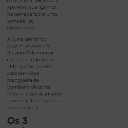
é a mesma coisa. Cada
aparelho que ligamos
na tomada “abre uma
torneira” de
eletricidade.
Alguns aparelhos
puxam apenas um
“fiozinho” de energia,
como uma lâmpada
LED. Outros, porém,
parecem uma
mangueira de
bombeiro de tanta
força que precisam para
funcionar. Esses são os
nossos vilões!
Os 3