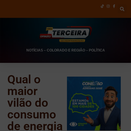
NOTÍCIAS
–
COLORADO E REGIÃO
–
POLÍTICA
Qual o
maior
vilão do
consumo
de energia