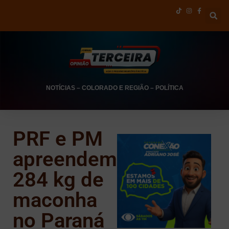
NOTÍCIAS
–
COLORADO E REGIÃO
–
POLÍTICA
PRF e PM
apreendem
284 kg de
maconha
no Paraná