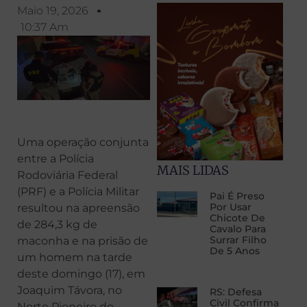
Maio 19, 2026
10:37 Am
Uma operação conjunta
entre a Polícia
MAIS LIDAS
Rodoviária Federal
(PRF) e a Polícia Militar
Pai É Preso
Por Usar
resultou na apreensão
Chicote De
de 284,3 kg de
Cavalo Para
Surrar Filho
maconha e na prisão de
De 5 Anos
um homem na tarde
deste domingo (17), em
Joaquim Távora, no
RS: Defesa
Civil Confirma
Norte Pioneiro do