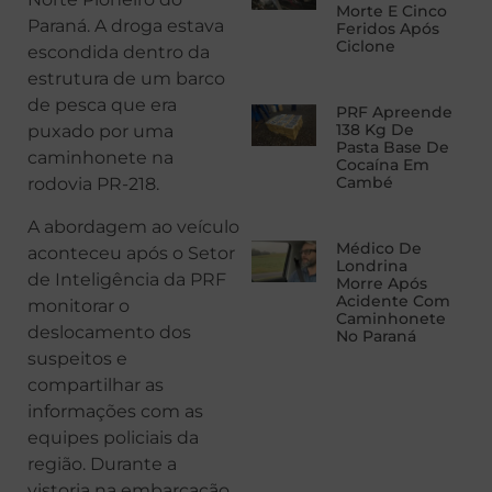
Morte E Cinco
Paraná. A droga estava
Feridos Após
Ciclone
escondida dentro da
estrutura de um barco
de pesca que era
PRF Apreende
138 Kg De
puxado por uma
Pasta Base De
caminhonete na
Cocaína Em
Cambé
rodovia PR-218.
A abordagem ao veículo
Médico De
aconteceu após o Setor
Londrina
de Inteligência da PRF
Morre Após
Acidente Com
monitorar o
Caminhonete
deslocamento dos
No Paraná
suspeitos e
compartilhar as
informações com as
equipes policiais da
região. Durante a
vistoria na embarcação,