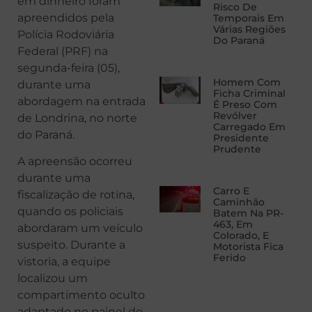
em dinheiro foram
Risco De
apreendidos pela
Temporais Em
Várias Regiões
Polícia Rodoviária
Do Paraná
Federal (PRF) na
segunda-feira (05),
Homem Com
durante uma
Ficha Criminal
abordagem na entrada
É Preso Com
Revólver
de Londrina, no norte
Carregado Em
do Paraná.
Presidente
Prudente
A apreensão ocorreu
durante uma
Carro E
fiscalização de rotina,
Caminhão
quando os policiais
Batem Na PR-
463, Em
abordaram um veículo
Colorado, E
suspeito. Durante a
Motorista Fica
Ferido
vistoria, a equipe
localizou um
compartimento oculto
adaptado no painel do