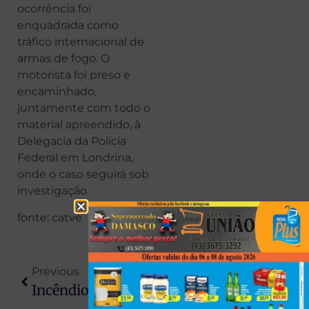
ocorrência foi
enquadrada como
tráfico internacional de
armas de fogo. O
motorista foi preso e
encaminhado,
juntamente com todo o
material apreendido, à
Delegacia da Polícia
Federal em Londrina,
onde o caso seguirá sob
investigação.
fonte: catve
Previous
Next
Incêndio Atinge Sobrado No Centro De Colorado E Mobiliza Defesa Civil
Defesa Afirma Que Esposa De Maduro Ficou Ferida Durante Captura Realizada Pelos EUA