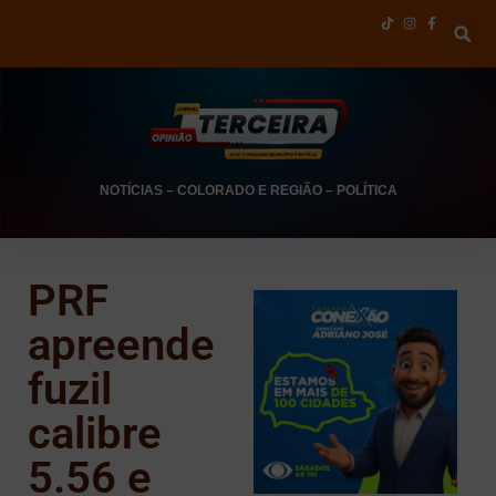
NOTÍCIAS
–
COLORADO E REGIÃO
–
POLÍTICA
PRF
apreende
fuzil
calibre
5.56 e