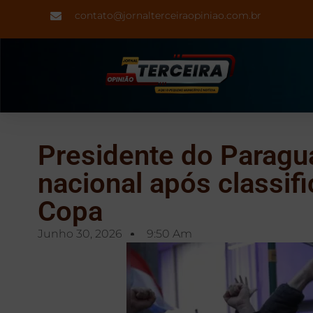
contato@jornalterceiraopiniao.com.br
Presidente do Paragua
nacional após classifi
Copa
Junho 30, 2026
9:50 Am