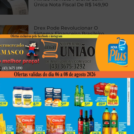
Única Nota Fiscal De R$ 149,90
Drex Pode Revolucionar O
Sistema Financeiro Brasileiro
Com Contratos Inteligentes,
Tokenização E Dinheiro
Programável
Homem Sofre Ataque Cardíaco
Durante Relação Sexual, Morre E
Caso Gera Batalha Judicial Por
Doação De Órgãos