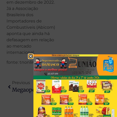
em dezembro de 2022.
Já a Associação
Brasileira dos
Importadores de
Combustíveis (Abicom)
aponta que ainda há
defasagem em relação
ao mercado
internacional.
fonte: tnonline
Previous
Next
Megaoperação Da Polícia Civil Apreende Mais De 2 Toneladas De Maconha E Desmantela Grupo Criminoso No Paraná
Gaeco Faz Operação Contra 10 Policiais Suspeitos De Propina, Desvio De Mercadorias E Esquema Ilegal No Paraná