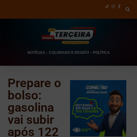
NOTÍCIAS
–
COLORADO E REGIÃO
–
POLÍTICA
Prepare o
bolso:
gasolina
vai subir
após 122