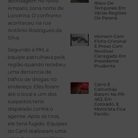
abordagem no Novo
Risco De
Temporais Em
Amparo, zona norte de
Várias Regiões
Londrina. O confronto
Do Paraná
aconteceu na rua
Antônio Rodrigues da
Homem Com
Silva.
Ficha Criminal
É Preso Com
Segundo a PM, a
Revólver
Carregado Em
equipe patrulhava pela
Presidente
região quando recebeu
Prudente
uma denúncia de
tráfico de drogas no
Carro E
endereço. Eles foram
Caminhão
até o local e um dos
Batem Na PR-
463, Em
suspeitos teria
Colorado, E
disparado contra o
Motorista Fica
Ferido
agente. Após os tiros,
ele teria fugido. Equipes
do Canil realizaram uma