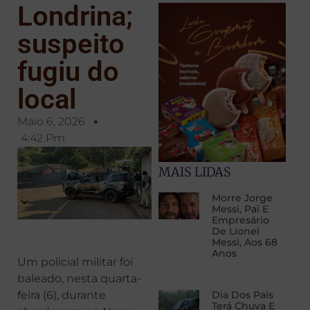
Londrina;
suspeito
fugiu do
local
Maio 6, 2026
4:42 Pm
MAIS LIDAS
Morre Jorge
Messi, Pai E
Empresário
De Lionel
Messi, Aos 68
Anos
Um policial militar foi
baleado, nesta quarta-
Dia Dos Pais
feira (6), durante
Terá Chuva E