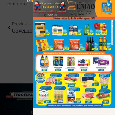
confronto.
Previous
Next
Governo Estadual Confirma Curso Público De Medicina Na Unespar De Apucarana
Mulher É Presa Após Tentar Matar Cabelereiro Por Não Gostar Do Corte De Cabelo
(43) 991545950
© 2025 Todos os direitos reservados