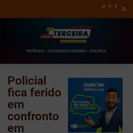
NOTÍCIAS
–
COLORADO E REGIÃO
–
POLÍTICA
Policial
fica ferido
em
confronto
em