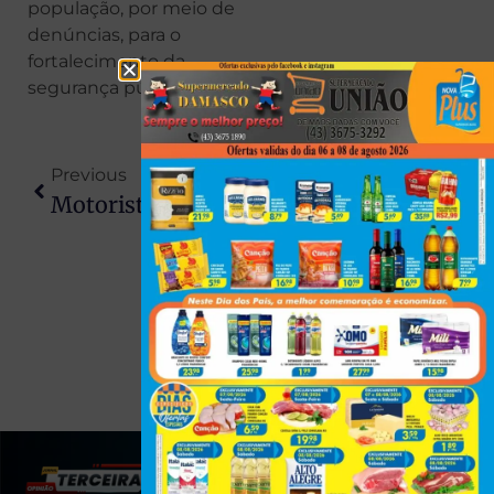
população, por meio de
denúncias, para o
fortalecimento da
segurança pública.
Previous
Next
Motorista Morre Após Perder Controle E Capotar Veículo Na PR-464, Em Inajá
Morte De Idoso Após Queda Em Obra Sem Sinalização Leva Família A Processar Prefeitura E Sanepar Em Londrina
(43) 991545950