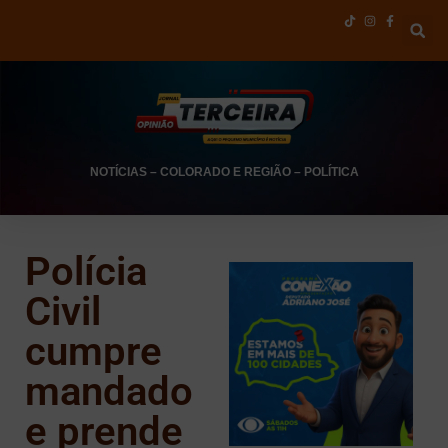
NOTÍCIAS
–
COLORADO E REGIÃO
–
POLÍTICA
Polícia
Civil
cumpre
mandado
e prende