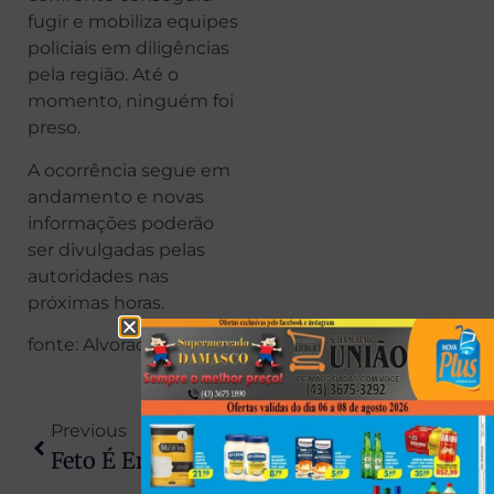
fugir e mobiliza equipes
policiais em diligências
pela região. Até o
momento, ninguém foi
preso.
A ocorrência segue em
andamento e novas
informações poderão
ser divulgadas pelas
autoridades nas
próximas horas.
fonte: Alvorada News
Previous
Next
Feto É Encontrado Em Estação De Tratamento De Esgoto Em Sarandi
Piloto Paranaense Morre Após Queda De Avião Agrícola Durante Pulverização Em Minas Gerais