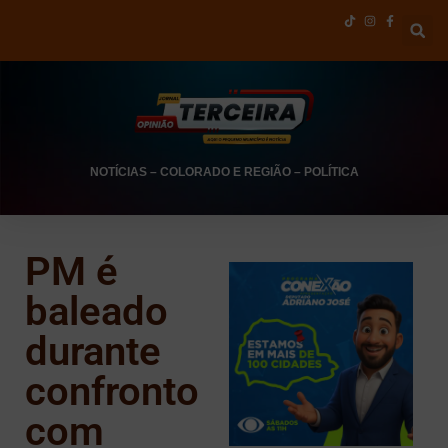
NOTÍCIAS
–
COLORADO E REGIÃO
–
POLÍTICA
PM é
baleado
durante
confronto
com