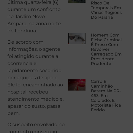
última quarta-feira (6)
Risco De
Temporais Em
durante um confronto
Várias Regiões
no Jardim Novo
Do Paraná
Amparo, na zona norte
de Londrina.
Homem Com
Ficha Criminal
De acordo com
É Preso Com
informações, o agente
Revólver
Carregado Em
foi atingido durante a
Presidente
ocorrência e
Prudente
rapidamente socorrido
por equipes de apoio.
Carro E
Ele foi encaminhado ao
Caminhão
Batem Na PR-
hospital, recebeu
463, Em
atendimento médico e,
Colorado, E
Motorista Fica
apesar do susto, passa
Ferido
bem.
O suspeito envolvido no
confronto conseguiu