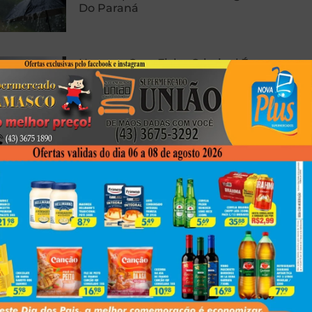
Do Paraná
Homem Com Ficha Criminal É
Preso Com Revólver Carregado
Em Presidente Prudente
Carro E Caminhão Batem Na PR-
463, Em Colorado, E Motorista
Fica Ferido
Next