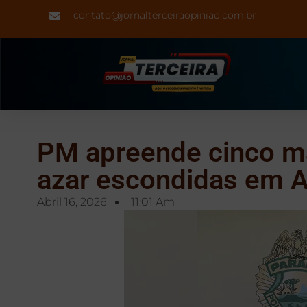
contato@jornalterceiraopiniao.com.br
PM apreende cinco m
azar escondidas em 
Abril 16, 2026
11:01 Am