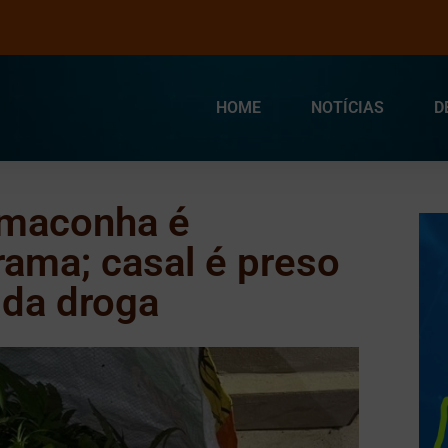
HOME
NOTÍCIAS
D
 maconha é
ama; casal é preso
 da droga