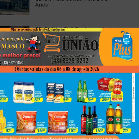
Anos
RS: Defesa Civil Confirma Morte
E Cinco Feridos Após Ciclone
PRF Apreende 138 Kg De Pasta
Base De Cocaína Em Cambé
Next