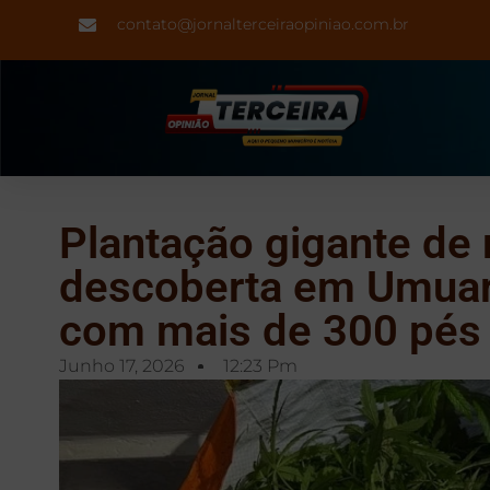
contato@jornalterceiraopiniao.com.br
Plantação gigante de
descoberta em Umuar
com mais de 300 pés
Junho 17, 2026
12:23 Pm