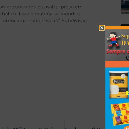
s encontrados, o casal foi preso em
 tráfico. Todo o material apreendido,
 foi encaminhado para a 7ª Subdivisão