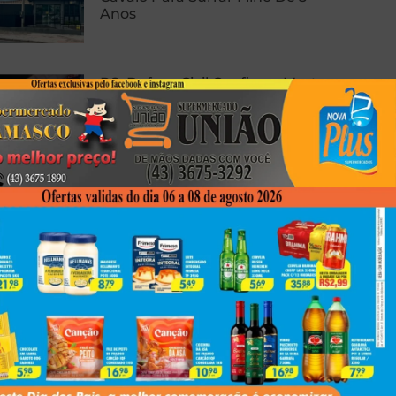
Anos
RS: Defesa Civil Confirma Morte
E Cinco Feridos Após Ciclone
PRF Apreende 138 Kg De Pasta
Base De Cocaína Em Cambé
Next