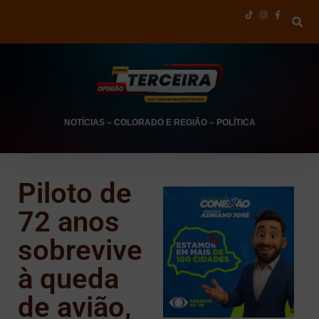
NOTÍCIAS
–
COLORADO E REGIÃO
–
POLÍTICA
Piloto de
72 anos
sobrevive
à queda
de avião,