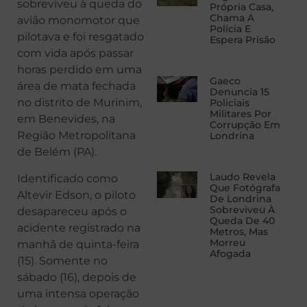
sobreviveu à queda do
Própria Casa,
Chama A
avião monomotor que
Polícia E
pilotava e foi resgatado
Espera Prisão
com vida após passar
horas perdido em uma
Gaeco
área de mata fechada
Denuncia 15
no distrito de Murinim,
Policiais
Militares Por
em Benevides, na
Corrupção Em
Região Metropolitana
Londrina
de Belém (PA).
Laudo Revela
Identificado como
Que Fotógrafa
Altevir Edson, o piloto
De Londrina
Sobreviveu À
desapareceu após o
Queda De 40
acidente registrado na
Metros, Mas
Morreu
manhã de quinta-feira
Afogada
(15). Somente no
sábado (16), depois de
uma intensa operação