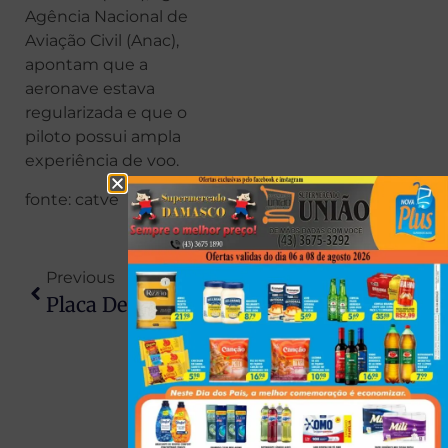
Agência Nacional de
Aviação Civil (Anac),
apontam que a
aeronave estava
regularizada e que o
piloto possui ampla
experiência de voo.
fonte: catve
Previous
Next
Placa De Concreto De Uma Tonelada Cai Sobre Trabalhador Em Obra No Paraná
Homem Esfaqueia Mulher Ao Vê-La Tomando Banho Com Morador De Rua E Foge Após Confessar Crime