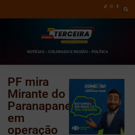
NOTÍCIAS
–
COLORADO E REGIÃO
–
POLÍTICA
PF mira
Mirante do
Paranapanema
em
operação