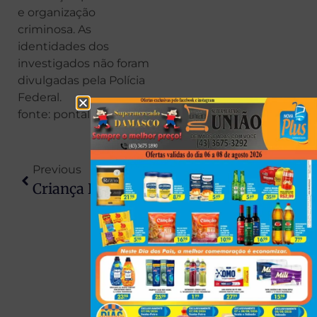
e organização
criminosa. As
identidades dos
investigados não foram
divulgadas pela Polícia
Federal.
fonte: pontal News
Previous
Next
Criança De 2 Anos É Levada Em Estado Grave Ao Hospital Após Ingerir Haxixe No PR
Operação Contra O Tráfico Termina Com Drogas Apreendidas E Três Detidos Em Santo Inácio