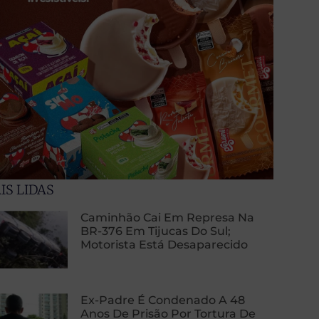
IS LIDAS
Caminhão Cai Em Represa Na
BR-376 Em Tijucas Do Sul;
Motorista Está Desaparecido
Ex-Padre É Condenado A 48
Anos De Prisão Por Tortura De