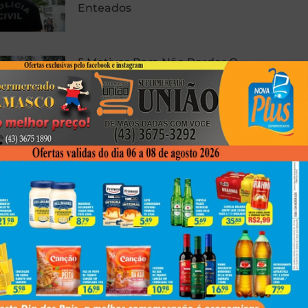
Enteados
5 Motivos Para Não Perder O
LENDAA 2026, Festival Que Une
Música Eletrônica E Natureza
Em Morretes
Motorista Morre Após Sofrer Mal
Súbito Na BR-376, No Paraná
Next