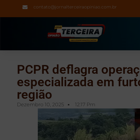
contato@jornalterceiraopiniao.com.br
PCPR deflagra operaç
especializada em furt
região
Dezembro 10, 2025
12:17 Pm