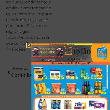
do autoatendimento e
dedique seu tempo ao
que realmente importa:
o conteúdo que você
consome. O futuro é
digital, ágil e
totalmente focado na
sua comodidade
financeira.
Previous
Next
Como Escolher Empresa De Buffet Para Eventos Na Capital Paranaense
Quanto Custa Instalar Box De Vidro No Banheiro Em Curitiba? Preços E Modelos