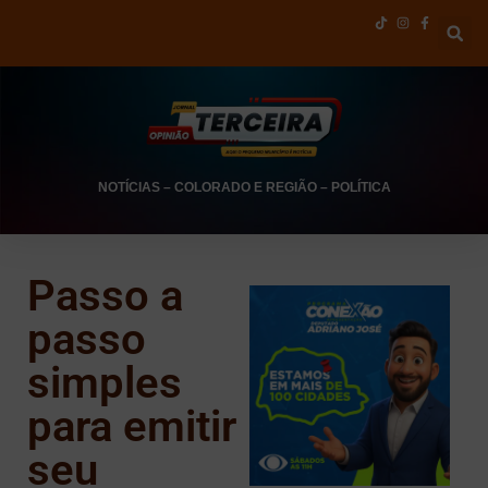
NOTÍCIAS
–
COLORADO E REGIÃO
–
POLÍTICA
Passo a
passo
simples
para emitir
seu