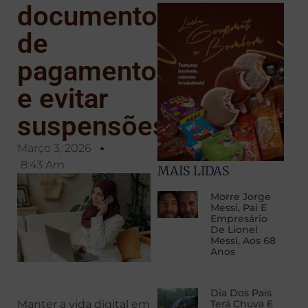
documento
de
pagamento
e evitar
suspensões
Março 3, 2026
8:43 Am
MAIS LIDAS
Morre Jorge
Messi, Pai E
Empresário
De Lionel
Messi, Aos 68
Anos
Dia Dos Pais
Manter a vida digital em
Terá Chuva E