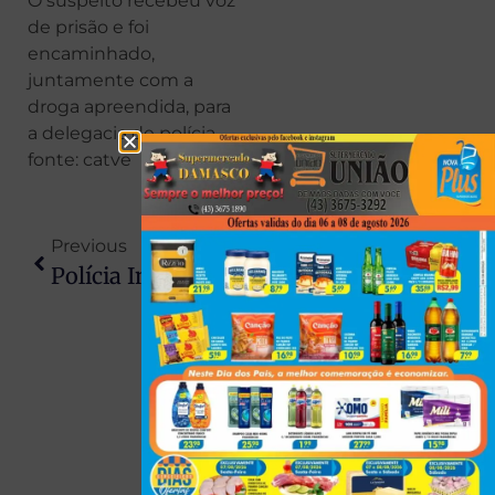
O suspeito recebeu voz
de prisão e foi
encaminhado,
juntamente com a
droga apreendida, para
a delegacia de polícia.
fonte: catve
Previous
Next
Polícia Investiga Quadrilha Suspeita De Furtar Dezenas De Pessoas Durante Show De Henrique & Juliano Em Maringá
Jovem Lançada De Ponte Sem Corda De Segurança Ainda Estava Viva Após Queda, Revela Testemunha