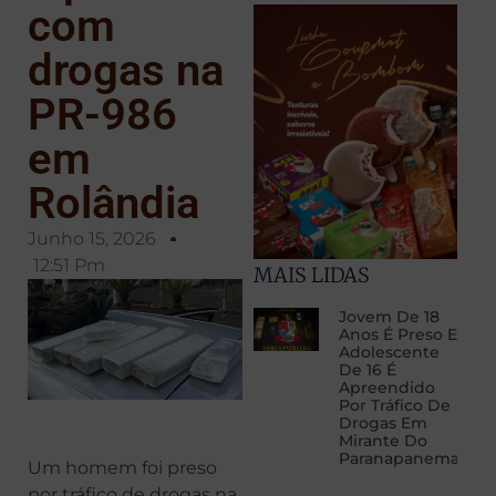
com
drogas na
PR-986
em
Rolândia
Junho 15, 2026
12:51 Pm
MAIS LIDAS
Jovem De 18
Anos É Preso E
Adolescente
De 16 É
Apreendido
Por Tráfico De
Drogas Em
Mirante Do
Paranapanema
Um homem foi preso
por tráfico de drogas na