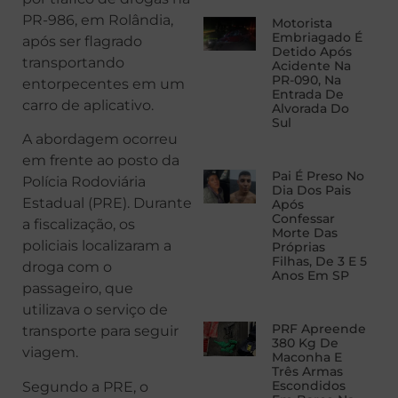
PR-986, em Rolândia,
Motorista
Embriagado É
após ser flagrado
Detido Após
transportando
Acidente Na
PR-090, Na
entorpecentes em um
Entrada De
carro de aplicativo.
Alvorada Do
Sul
A abordagem ocorreu
em frente ao posto da
Pai É Preso No
Polícia Rodoviária
Dia Dos Pais
Estadual (PRE). Durante
Após
Confessar
a fiscalização, os
Morte Das
policiais localizaram a
Próprias
Filhas, De 3 E 5
droga com o
Anos Em SP
passageiro, que
utilizava o serviço de
PRF Apreende
transporte para seguir
380 Kg De
viagem.
Maconha E
Três Armas
Escondidos
Segundo a PRE, o