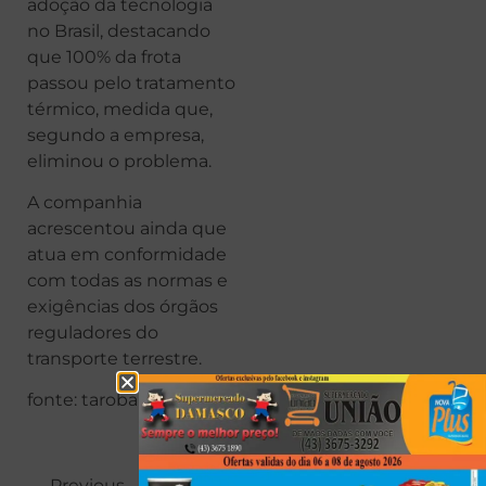
adoção da tecnologia
no Brasil, destacando
que 100% da frota
passou pelo tratamento
térmico, medida que,
segundo a empresa,
eliminou o problema.
A companhia
acrescentou ainda que
atua em conformidade
com todas as normas e
exigências dos órgãos
reguladores do
transporte terrestre.
fonte: taroba
Previous
Next