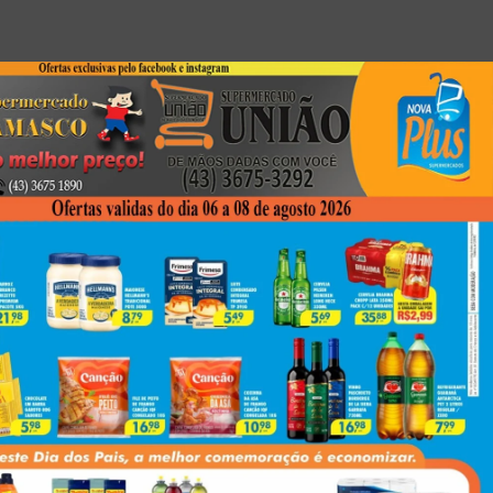
Next
PCPR Intercepta Drogas E Armas Avaliadas Em R$ 22 Milhões No Paraná