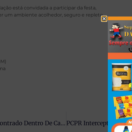
ção está convidada a participar da festa,
er um ambiente acolhedor, seguro e repleto
DM)
ema
Casal Que Estava Desaparecido É Encontrado Dentro De Carro Submerso