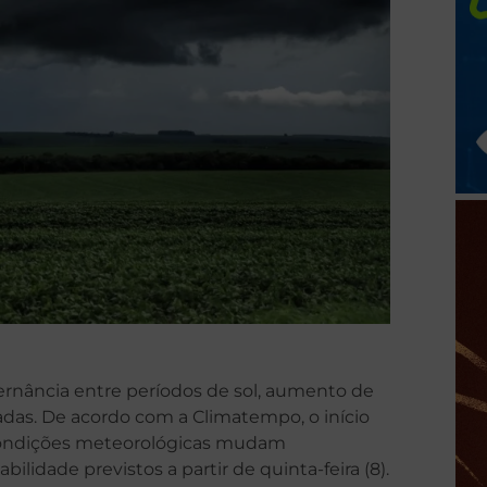
rnância entre períodos de sol, aumento de
adas. De acordo com a Climatempo, o início
condições meteorológicas mudam
ilidade previstos a partir de quinta-feira (8).