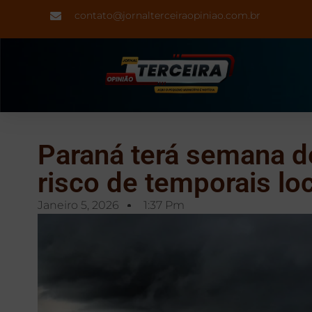
contato@jornalterceiraopiniao.com.br
Paraná terá semana de
risco de temporais lo
Janeiro 5, 2026
1:37 Pm