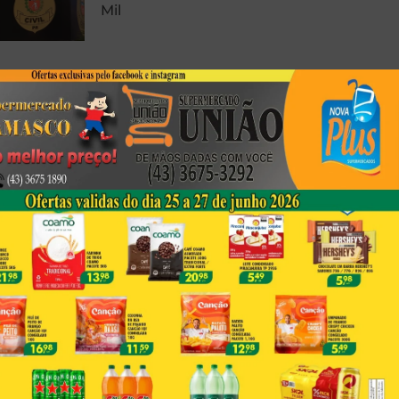
Mil
Foto Registrada Durante
Peregrinação Em Porecatu
Emociona Fiéis Por Semelhança
Com A Sagrada Face De Jesus
Corpo Em Decomposição É
Encontrado Em Londrina
Next