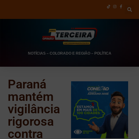
NOTÍCIAS
–
COLORADO E REGIÃO
–
POLÍTICA
Paraná
mantém
vigilância
rigorosa
contra