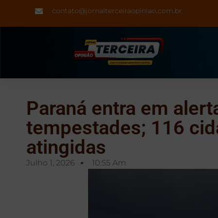
contato@jornalterceiraopiniao.com.br
Paraná entra em alert
tempestades; 116 ci
atingidas
Julho 1, 2026
10:55 Am