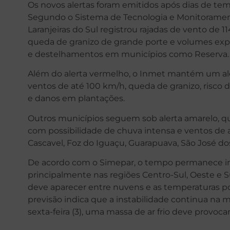
Os novos alertas foram emitidos após dias de tem
Segundo o Sistema de Tecnologia e Monitoramen
Laranjeiras do Sul registrou rajadas de vento de 
queda de granizo de grande porte e volumes ex
e destelhamentos em municípios como Reserva.
Além do alerta vermelho, o Inmet mantém um aler
ventos de até 100 km/h, queda de granizo, risco 
e danos em plantações.
Outros municípios seguem sob alerta amarelo, qu
com possibilidade de chuva intensa e ventos de a
Cascavel, Foz do Iguaçu, Guarapuava, São José dos
De acordo com o Simepar, o tempo permanece inst
principalmente nas regiões Centro-Sul, Oeste e S
deve aparecer entre nuvens e as temperaturas p
previsão indica que a instabilidade continua na me
sexta-feira (3), uma massa de ar frio deve provo