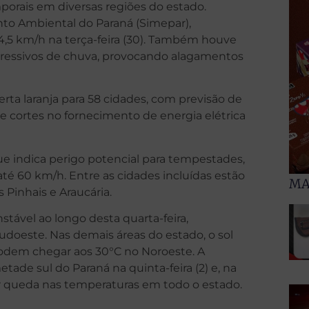
porais em diversas regiões do estado.
to Ambiental do Paraná (Simepar),
114,5 km/h na terça-feira (30). Também houve
pressivos de chuva, provocando alagamentos
ta laranja para 58 cidades, com previsão de
de cortes no fornecimento de energia elétrica
e indica perigo potencial para tempestades,
té 60 km/h. Entre as cidades incluídas estão
MA
 Pinhais e Araucária.
ável ao longo desta quarta-feira,
udoeste. Nas demais áreas do estado, o sol
odem chegar aos 30°C no Noroeste. A
tade sul do Paraná na quinta-feira (2) e, na
car queda nas temperaturas em todo o estado.