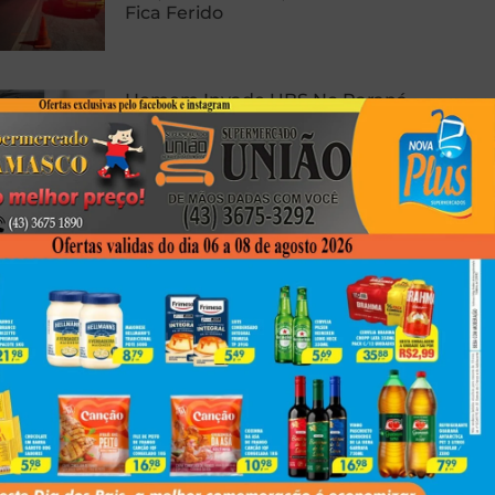
Fica Ferido
Homem Invade UBS No Paraná,
Quebra Tudo E Coloca
Preservativo No Ânus Diante De
Pacientes
Polícia Civil Prende Cinco E
Apreende Drogas, Arma E
Munições Em Nova Esperança
Next