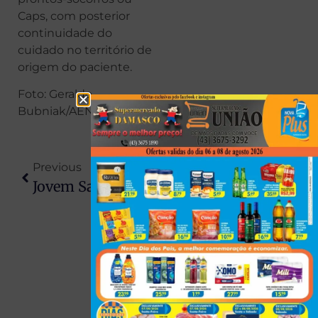
Caps, com posterior
continuidade do
cuidado no território de
origem do paciente.
Foto: Geraldo
Bubniak/AEN
Previous
Next
Jovem Sai Para Encontrar Ex-Namorada E Desaparece No PR
Homem É Suspeito De Torturar E Queimar Enteada De 4 Anos Com Isqueiro