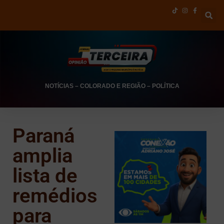
NOTÍCIAS
–
COLORADO E REGIÃO
–
POLÍTICA
Paraná
amplia
lista de
remédios
para