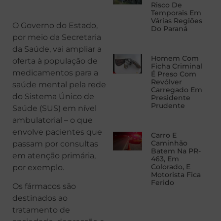
Risco De
Temporais Em
Várias Regiões
O Governo do Estado,
Do Paraná
por meio da Secretaria
da Saúde, vai ampliar a
Homem Com
oferta à população de
Ficha Criminal
medicamentos para a
É Preso Com
Revólver
saúde mental pela rede
Carregado Em
do Sistema Único de
Presidente
Prudente
Saúde (SUS) em nível
ambulatorial – o que
envolve pacientes que
Carro E
Caminhão
passam por consultas
Batem Na PR-
em atenção primária,
463, Em
Colorado, E
por exemplo.
Motorista Fica
Ferido
Os fármacos são
destinados ao
tratamento de