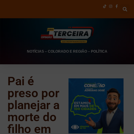
NOTÍCIAS
–
COLORADO E REGIÃO
–
POLÍTICA
Pai é
preso por
planejar a
morte do
filho em