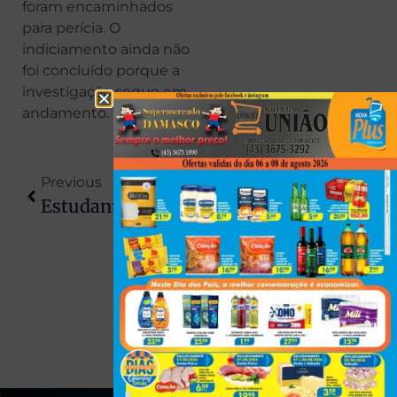
foram encaminhados
para perícia. O
indiciamento ainda não
foi concluído porque a
investigação segue em
andamento.
Previous
Next
Estudante É Agredida Por Mulher Em Situação De Rua Em Londrina
Acidente Grave Entre Caminhões Deixa Dois Mortos E Interdita BR-163